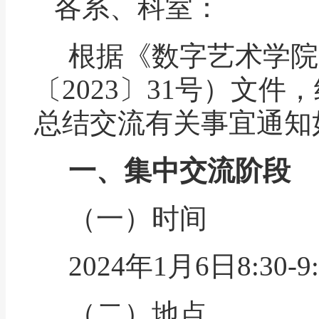
各系、
科室
：
根据《数字艺术学院
〔
2023
〕
3
1
号
）文件
，
总结交流
有关事宜通知
一、集中交流阶段
（一）时间
2024
年
1
月
6
日
8:30-9
（二）地点