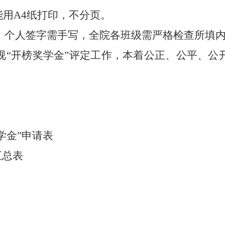
能用
A4
纸打印，不分页。
，个人签字需手写，全院各班级需严格检查所填
视
“
开榜奖学金
”
评定工作，本着公正、公平、公
学金
”
申请表
汇总表