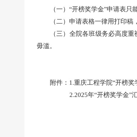
（一）
“
开榜奖学金
”
申请表只
（二）申请表格一律用打印稿
（三）全院各班级务必高度重
毋滥。
附件：
1.
重庆工程学院
“
开榜奖
2.2025
年
“
开榜奖学金
”