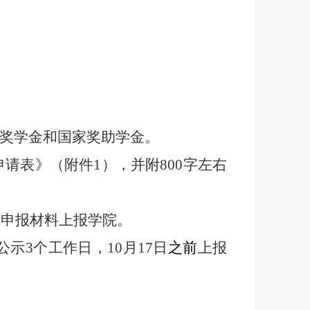
奖学金和国家奖助学金。
申请表》（附件
1
），并附
800
字左右
和申报材料上报学院。
公示
3
个工作日，
10
月
17
日
之前
上报