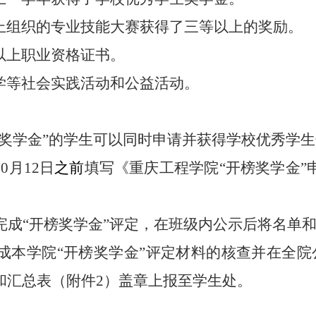
上组织的专业技能大赛获得了三等以上的奖励。
以上职业资格证书。
学等社会实践活动和公益活动。
奖学金
”
的学生可以同时申请并获得学校优秀学生
10
月
12
日
之前
填写《重庆工程学院
“
开榜奖学金
”
完成
“
开榜奖学金
”
评定，在班级内公示后将名单
成本学院
“
开榜奖学金
”
评定材料的核查并在全院
和汇总表（附件
2
）盖章上报至学生处。