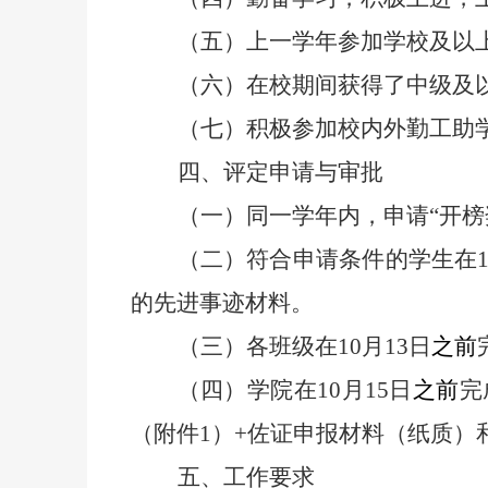
（五）上一学年参加学校及以
（六）在校期间获得了中级及
（七）积极参加校内外勤工助
四、评定申请与审批
（一）同一学年内，申请
“
开榜
（二）符合申请条件的学生在
的先进事迹材料。
（三）各班级在
10
月
13
日
之前
（四）学院在
10
月
15
日
之前
完
（附件
1
）
+
佐证申报材料（纸质）
五、
工作要求